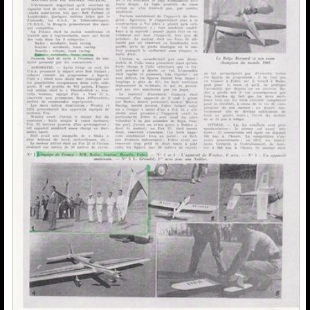
News de l'AMCR
Calendrier AMCR
Calendrier Régional
Actualités
▼
Météo Corbas
Espace réservé Adhérents
Liens
Vidéos-Sites
Archives