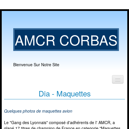
AMCR CORBAS
Bienvenue Sur Notre Site
Accueil
Dia - Maquettes
Notre club
▼
Quelques photos de maquettes avion
Nos activités
▼
Le "Gang des Lyonnais" composé d'adhérents de I' AMCR, a
glané 17 titres de champion de France en categorie "Maquettes