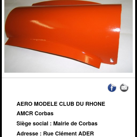
News de l'AMCR
Calendrier AMCR
Calendrier Régional
Actualités
▼
Météo Corbas
Espace réservé Adhérents
Liens
Vidéos-Sites
Archives
AERO MODELE CLUB DU RHONE
AMCR Corbas
Siège social : Mairie de Corbas
Adresse : Rue Clément ADER