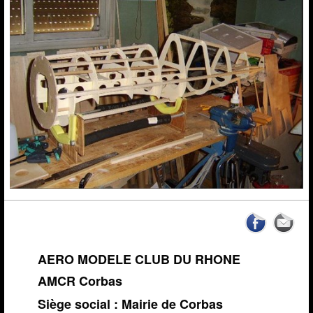
News de l'AMCR
Calendrier AMCR
Calendrier Régional
Actualités
▼
Météo Corbas
Espace réservé Adhérents
Liens
Vidéos-Sites
Archives
AERO MODELE CLUB DU RHONE
AMCR Corbas
Siège social : Mairie de Corbas