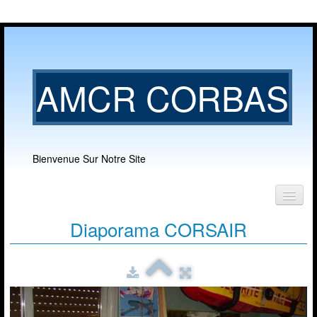
AMCR CORBAS
Bienvenue Sur Notre Site
Accueil
Diaporama CORSAIR
Notre club
▼
Nos activités
▼