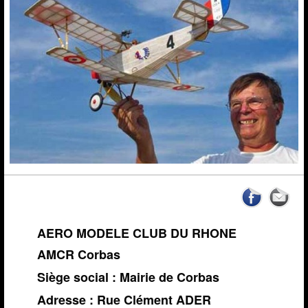
News de l'AMCR
Calendrier AMCR
Calendrier Régional
Actualités
▼
Météo Corbas
Espace réservé Adhérents
Liens
Vidéos-Sites
Archives
AERO MODELE CLUB DU RHONE
AMCR Corbas
Siège social : Mairie de Corbas
Adresse : Rue Clément ADER