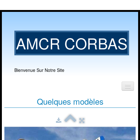
AMCR CORBAS
Bienvenue Sur Notre Site
Accueil
Quelques modèles
Notre club
▼
Nos activités
▼