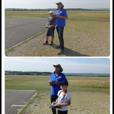
News de l'AMCR
Calendrier AMCR
Calendrier Régional
Actualités
▼
Météo Corbas
Espace réservé Adhérents
Liens
Vidéos-Sites
Archives