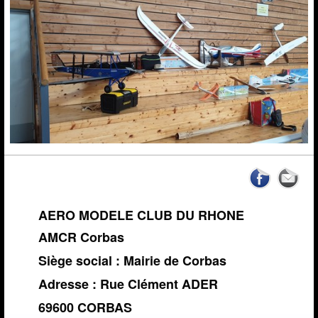
News de l'AMCR
Calendrier AMCR
Calendrier Régional
Actualités
▼
Météo Corbas
Espace réservé Adhérents
Liens
Vidéos-Sites
AERO MODELE CLUB DU RHONE
AMCR Corbas
Archives
Siège social : Mairie de Corbas
Adresse : Rue Clément ADER
69600 CORBAS