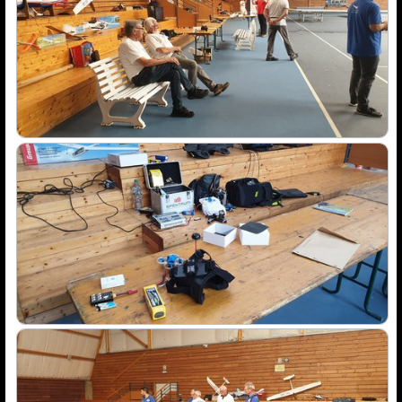
News de l'AMCR
Calendrier AMCR
Calendrier Régional
Actualités
▼
Météo Corbas
Espace réservé Adhérents
Liens
Vidéos-Sites
Archives