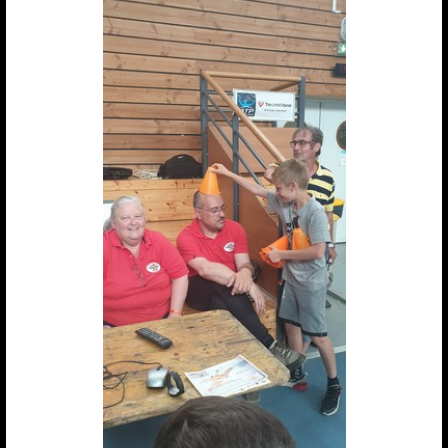
News de l'AMCR
Calendrier AMCR
Calendrier Régional
Actualités
▼
Météo Corbas
Espace réservé Adhérents
Liens
Vidéos-Sites
Archives