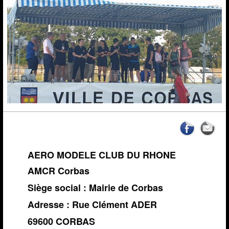
News de l'AMCR
Calendrier AMCR
Calendrier Régional
Actualités
▼
Météo Corbas
Espace réservé Adhérents
Liens
Vidéos-Sites
AERO MODELE CLUB DU RHONE
AMCR Corbas
Archives
Siège social : Mairie de Corbas
Adresse : Rue Clément ADER
69600 CORBAS