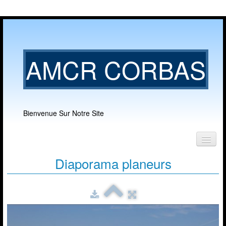
AMCR CORBAS
Bienvenue Sur Notre Site
Accueil
Diaporama planeurs
Notre club
▼
Nos activités
▼