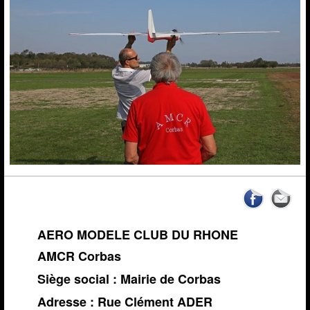
News de l'AMCR
Calendrier AMCR
Calendrier Régional
Actualités
▼
Météo Corbas
Espace réservé Adhérents
Liens
Vidéos-Sites
Archives
AERO MODELE CLUB DU RHONE
AMCR Corbas
Siège social : Mairie de Corbas
Adresse : Rue Clément ADER